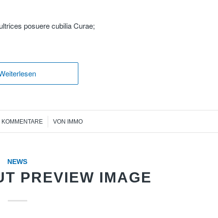
ultrices posuere cubilia Curae;
Weiterlesen
/
0 KOMMENTARE
VON
IMMO
NEWS
UT PREVIEW IMAGE