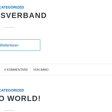
CATEGORIZED
ESVERBAND
Weiterlesen
/
0 KOMMENTARE
VON
IMMO
CATEGORIZED
O WORLD!