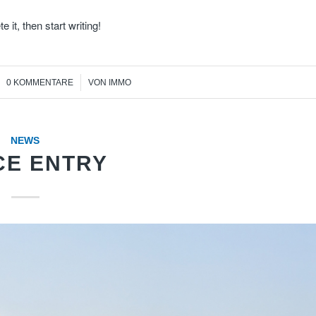
 it, then start writing!
/
0 KOMMENTARE
VON
IMMO
NEWS
CE ENTRY