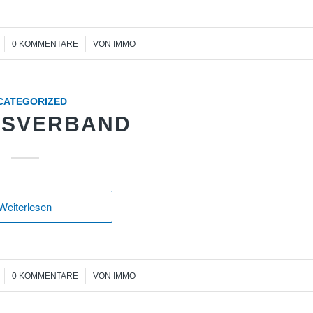
/
0 KOMMENTARE
VON
IMMO
CATEGORIZED
ESVERBAND
Weiterlesen
/
0 KOMMENTARE
VON
IMMO