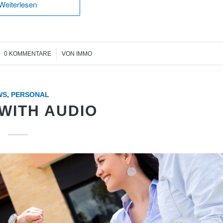
Weiterlesen
/
0 KOMMENTARE
VON
IMMO
WS
,
PERSONAL
WITH AUDIO