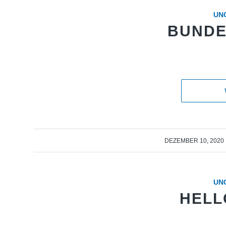
UN
BUND
/
DEZEMBER 10, 2020
UN
HELL