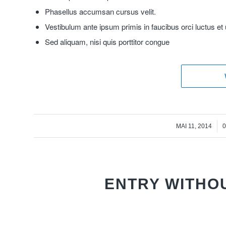
Phasellus accumsan cursus velit.
Vestibulum ante ipsum primis in faucibus orci luctus et 
Sed aliquam, nisi quis porttitor congue
/
MAI 11, 2014
ENTRY WITHO