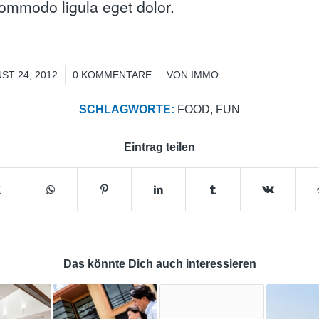
mmodo ligula eget dolor.
/
/
ST 24, 2012
0 KOMMENTARE
VON
IMMO
SCHLAGWORTE:
FOOD
,
FUN
Eintrag teilen
Das könnte Dich auch interessieren