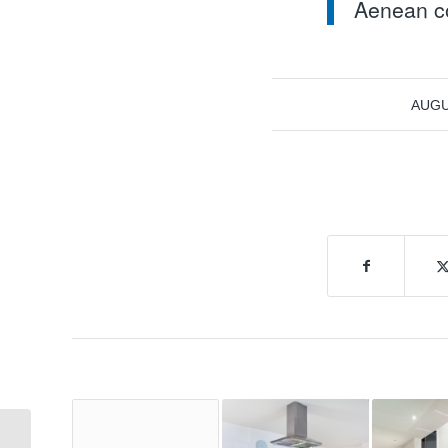
Aenean co
AUGU