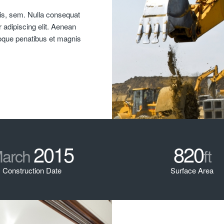
uis, sem. Nulla consequat
adipiscing elit. Aenean
oque penatibus et magnis
2015
820
arch
ft
Construction Date
Surface Area