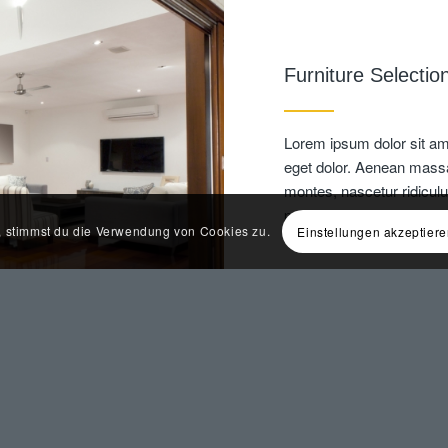
Furniture Selectio
Lorem ipsum dolor sit am
eget dolor. Aenean massa
montes, nascetur ridiculu
pretium quis, sem. Null
e, stimmst du die Verwendung von Cookies zu.
Einstellungen akzeptier