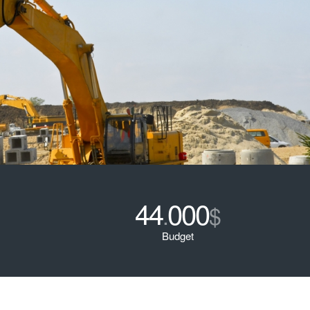
44
000
.
$
Budget