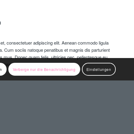
n
et, consectetuer adipiscing elit. Aenean commodo ligula
. Cum sociis natoque penatibus et magnis dis parturient
s mus. Donec quam felis, ultricies nec, pellentesque eu,
a consequat massa quis enim.
en
Verberge nur die Benachrichtigung
Einstellungen