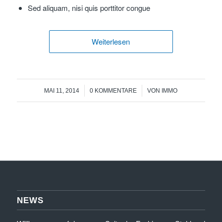
Sed aliquam, nisi quis porttitor congue
Weiterlesen
/
/
MAI 11, 2014
0 KOMMENTARE
VON
IMMO
NEWS